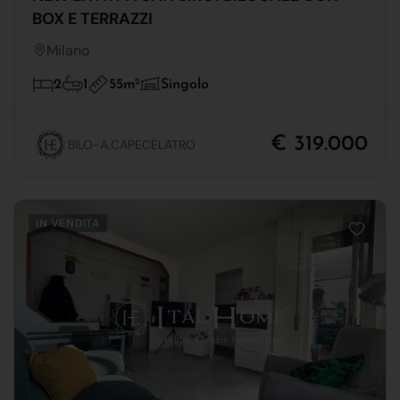
BOX E TERRAZZI
Milano
55m
2
2
1
Singolo
€ 319.000
BILO-A.CAPECELATRO
IN VENDITA