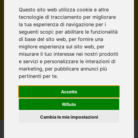
IN VENDITA
IN AFFITTO
Questo sito web utilizza cookie e altre
tecnologie di tracciamento per migliorare
la tua esperienza di navigazione per i
seguenti scopi:
per abilitare le funzionalità
Tutte le Tipologie
di base del sito web
,
per fornire una
migliore esperienza sul sito web
,
per
misurare il tuo interesse nei nostri prodotti
e servizi e personalizzare le interazioni di
Filtri
marketing
,
per pubblicare annunci più
Cerca
pertinenti per te
.
Accetto
Rifiuto
Cambia le mie impostazioni