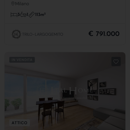
Milano
113m
2
3
1
€ 791.000
TRILO-LARGOGEMITO
IN VENDITA
ATTICO