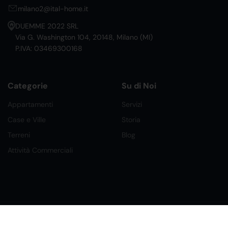
milano2@ital-home.it
DUEMME 2022 SRL
Via G. Washington 104, 20148, Milano (MI)
P.IVA: 03469300168
Categorie
Su di Noi
Appartamenti
Servizi
Case e Ville
Storia
Terreni
Blog
Attività Commerciali
©2026 Ital Home Network Srl. Tutti i Diritti Riservati.
Creato da Future Labs
Condizioni, Privacy e Cookies