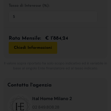
Tasso di Interesse (%):
Rata Mensile:
€ 1'884,24
Chiedi Informazioni
Il valore sopra riportato ha solo scopo indicativo ed è variabile in
base al singolo Ente finanziatore ed al tasso indicato.
Contatta l'agenzia
Ital Home Milano 2
02 849.808.28