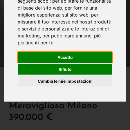
seguenti scopi:
per abilitare le funzionalità
di base del sito web
,
per fornire una
migliore esperienza sul sito web
,
per
misurare il tuo interesse nei nostri prodotti
e servizi e personalizzare le interazioni di
marketing
,
per pubblicare annunci più
pertinenti per te
.
Accetto
Rifiuto
IN VENDITA
Straordinario Loft Nel
Cambia le mie impostazioni
Cuore Pulsante Della
Meravigliosa Milano
390.000 €