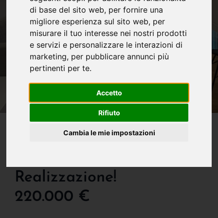
di base del sito web
,
per fornire una
migliore esperienza sul sito web
,
per
misurare il tuo interesse nei nostri prodotti
e servizi e personalizzare le interazioni di
marketing
,
per pubblicare annunci più
pertinenti per te
.
Accetto
Rifiuto
IN VENDITA
Cambia le mie impostazioni
Straordinario Bilocale Di
Nuovissima
Realizzazione!
220.000 €