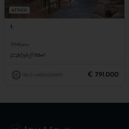
ATTICO
1
Milano
113m
2
3
1
€ 791.000
TRILO-LARGOGEMITO