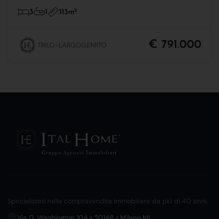
113m
2
3
1
€ 791.000
TRILO-LARGOGEMITO
Specializzati nella compravendita immobiliare da più di 40 anni.
Via G. Washington 104 • 20148 • Milano MI