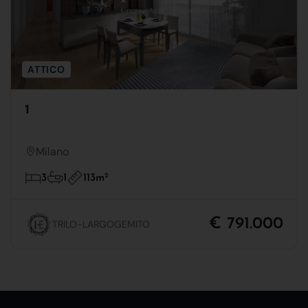
ATTICO
1
Milano
113m
2
3
1
€ 791.000
TRILO-LARGOGEMITO