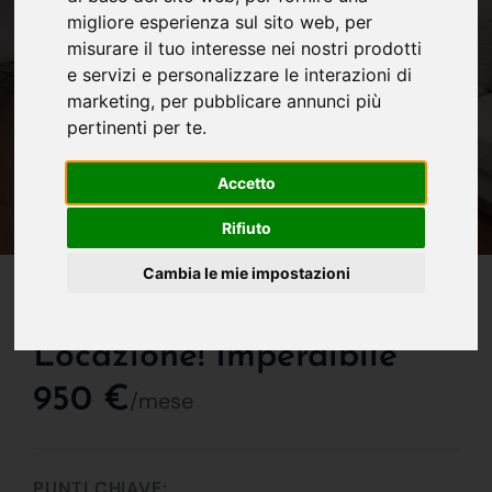
migliore esperienza sul sito web
,
per
misurare il tuo interesse nei nostri prodotti
e servizi e personalizzare le interazioni di
marketing
,
per pubblicare annunci più
pertinenti per te
.
Accetto
Rifiuto
IN AFFITTO
Cambia le mie impostazioni
Nuovissimo Bilocale In
Locazione! Imperdibile
950 €
/mese
PUNTI CHIAVE: