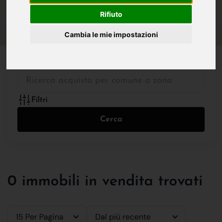
IN VENDITA
IN AFFITTO
Rifiuto
Cambia le mie impostazioni
Tutte le Tipologie
Filtri
Cerca
0 immobili in vendita trovati
15 Per Pagina
Dal più recente