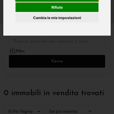
IN VENDITA
IN AFFITTO
Rifiuto
Cambia le mie impostazioni
Tutte le Tipologie
Filtri
Cerca
0 immobili in vendita trovati
15 Per Pagina
Dal più recente