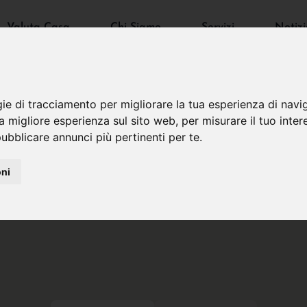
Valuta Casa
Chi Siamo
Servizi
Notizi
gie di tracciamento per migliorare la tua esperienza di navi
na migliore esperienza sul sito web
,
per misurare il tuo inter
ubblicare annunci più pertinenti per te
.
oni