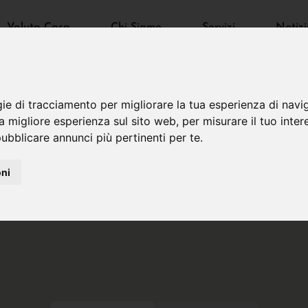
Valuta Casa
Chi Siamo
Servizi
Notizi
gie di tracciamento per migliorare la tua esperienza di navi
na migliore esperienza sul sito web
,
per misurare il tuo inter
ubblicare annunci più pertinenti per te
.
oni