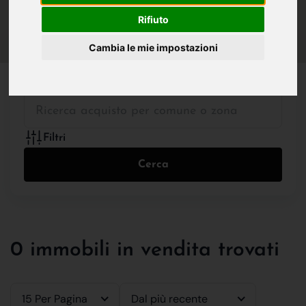
IN VENDITA
IN AFFITTO
Rifiuto
Cambia le mie impostazioni
Tutte le Tipologie
Filtri
Cerca
0 immobili in vendita trovati
15 Per Pagina
Dal più recente