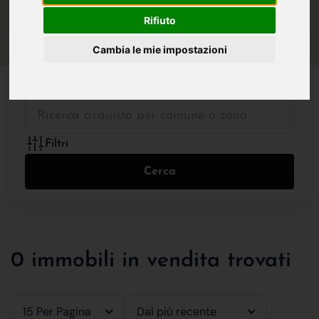
IN VENDITA
IN AFFITTO
Rifiuto
Cambia le mie impostazioni
Tutte le Tipologie
Filtri
Cerca
0 immobili in vendita trovati
15 Per Pagina
Dal più recente