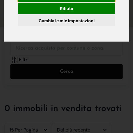
IN VENDITA
IN AFFITTO
Rifiuto
Cambia le mie impostazioni
Tutte le Tipologie
Filtri
Cerca
0 immobili in vendita trovati
15 Per Pagina
Dal più recente