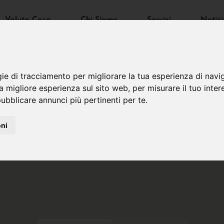
Valuta Casa
Chi Siamo
Servizi
Notizi
gie di tracciamento per migliorare la tua esperienza di navi
na migliore esperienza sul sito web
,
per misurare il tuo inter
ubblicare annunci più pertinenti per te
.
oni