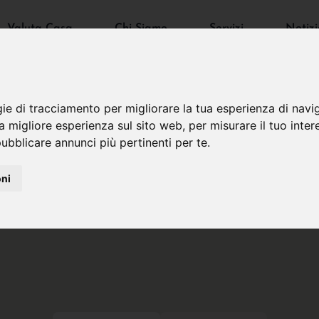
Valuta Casa
Chi Siamo
Servizi
Notizi
gie di tracciamento per migliorare la tua esperienza di navi
na migliore esperienza sul sito web
,
per misurare il tuo inter
ubblicare annunci più pertinenti per te
.
oni