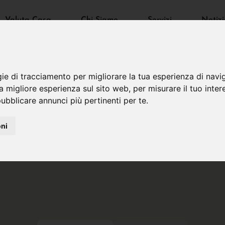
Valuta Casa
Chi Siamo
Servizi
Notizi
gie di tracciamento per migliorare la tua esperienza di navi
na migliore esperienza sul sito web
,
per misurare il tuo inter
ubblicare annunci più pertinenti per te
.
oni