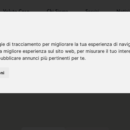
Valuta Casa
Chi Siamo
Servizi
Notizi
gie di tracciamento per migliorare la tua esperienza di navi
na migliore esperienza sul sito web
,
per misurare il tuo inter
ubblicare annunci più pertinenti per te
.
oni