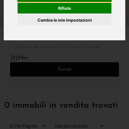
IN VENDITA
IN AFFITTO
Rifiuto
Cambia le mie impostazioni
Tutte le Tipologie
Filtri
Cerca
0 immobili in vendita trovati
15 Per Pagina
Dal più recente