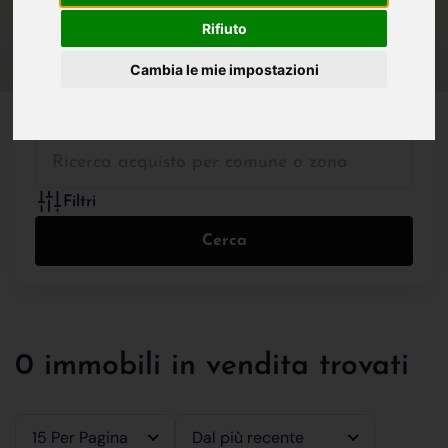
IN VENDITA
IN AFFITTO
Rifiuto
Cambia le mie impostazioni
Tutte le Tipologie
Filtri
Cerca
0 immobili in vendita trovati
15 Per Pagina
Dal più recente