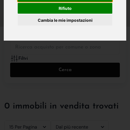
IN VENDITA
IN AFFITTO
Rifiuto
Cambia le mie impostazioni
Tutte le Tipologie
Filtri
Cerca
0 immobili in vendita trovati
15 Per Pagina
Dal più recente