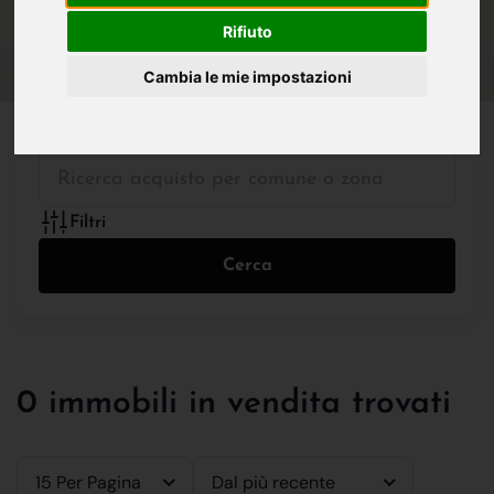
IN VENDITA
IN AFFITTO
Rifiuto
Cambia le mie impostazioni
Tutte le Tipologie
Filtri
Cerca
0 immobili in vendita trovati
15 Per Pagina
Dal più recente