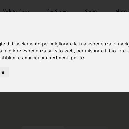
Valuta Casa
Chi Siamo
Servizi
Notizi
gie di tracciamento per migliorare la tua esperienza di navi
na migliore esperienza sul sito web
,
per misurare il tuo inter
ubblicare annunci più pertinenti per te
.
oni