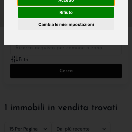
Accetto
IN VENDITA
IN AFFITTO
Rifiuto
Cambia le mie impostazioni
Tutte le Tipologie
Filtri
Cerca
1 immobili in vendita trovati
15 Per Pagina
Dal più recente