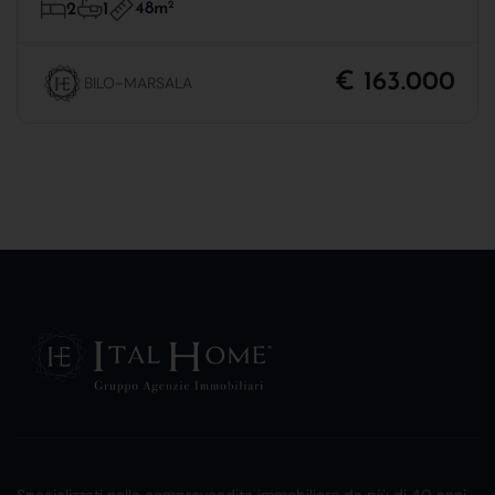
48m
2
2
1
€ 163.000
BILO-MARSALA