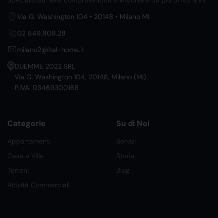
Specializzati nella compravendita immobiliare da più di 40 anni.
Via G. Washington 104 • 20148 • Milano MI
02 849.808.28
milano2@ital-home.it
DUEMME 2022 SRL
Via G. Washington 104, 20148, Milano (MI)
P.IVA: 03469300168
Categorie
Su di Noi
Appartamenti
Servizi
Case e Ville
Storia
Terreni
Blog
Attività Commerciali