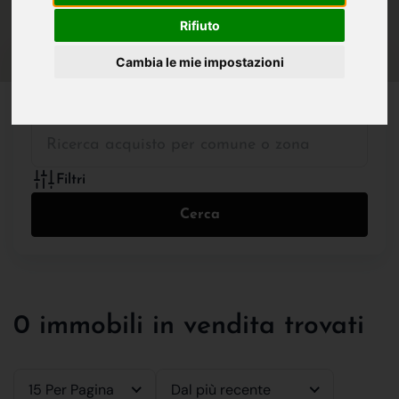
IN VENDITA
IN AFFITTO
Rifiuto
Cambia le mie impostazioni
Tutte le Tipologie
Filtri
Cerca
0 immobili in vendita trovati
15 Per Pagina
Dal più recente