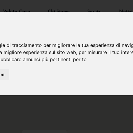
Valuta Casa
Chi Siamo
Servizi
Notizi
gie di tracciamento per migliorare la tua esperienza di navi
na migliore esperienza sul sito web
,
per misurare il tuo inter
ubblicare annunci più pertinenti per te
.
oni