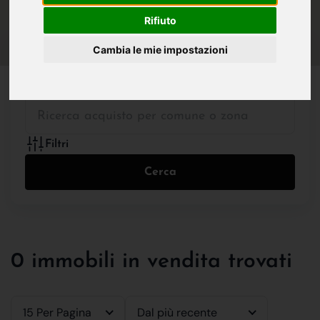
IN VENDITA
IN AFFITTO
Rifiuto
Cambia le mie impostazioni
Tutte le Tipologie
Filtri
Cerca
0 immobili in vendita trovati
15 Per Pagina
Dal più recente