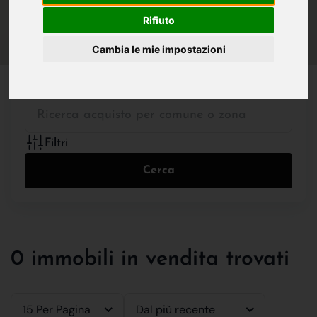
IN VENDITA
IN AFFITTO
Rifiuto
Cambia le mie impostazioni
Tutte le Tipologie
Filtri
Cerca
0 immobili in vendita trovati
15 Per Pagina
Dal più recente