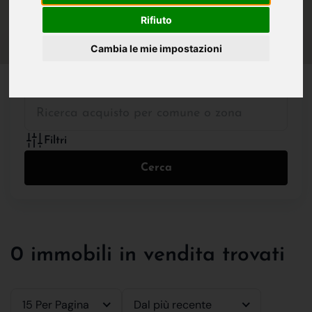
IN VENDITA
IN AFFITTO
Rifiuto
Cambia le mie impostazioni
Tutte le Tipologie
Filtri
Cerca
0 immobili in vendita trovati
15 Per Pagina
Dal più recente