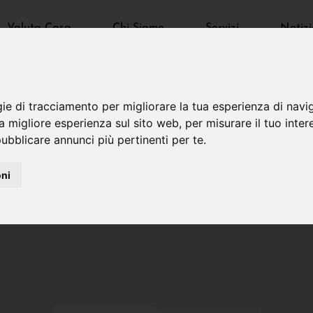
Valuta Casa
Chi Siamo
Servizi
Notizi
gie di tracciamento per migliorare la tua esperienza di navi
na migliore esperienza sul sito web
,
per misurare il tuo inter
ubblicare annunci più pertinenti per te
.
oni