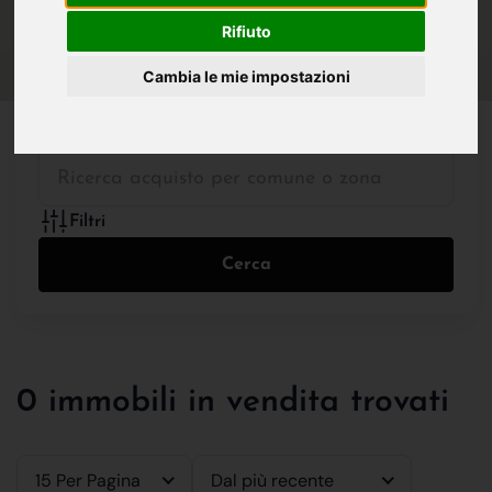
IN VENDITA
IN AFFITTO
Rifiuto
Cambia le mie impostazioni
Tutte le Tipologie
Filtri
Cerca
0 immobili in vendita trovati
15 Per Pagina
Dal più recente