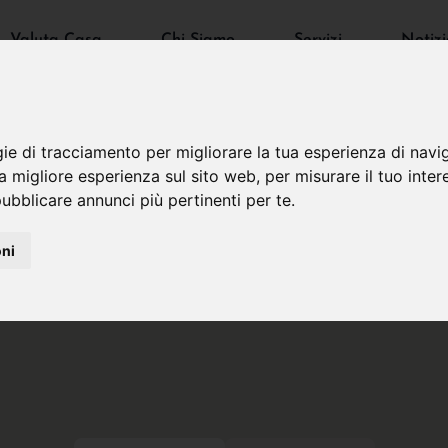
Valuta Casa
Chi Siamo
Servizi
Notizi
gie di tracciamento per migliorare la tua esperienza di navi
na migliore esperienza sul sito web
,
per misurare il tuo inter
ubblicare annunci più pertinenti per te
.
oni