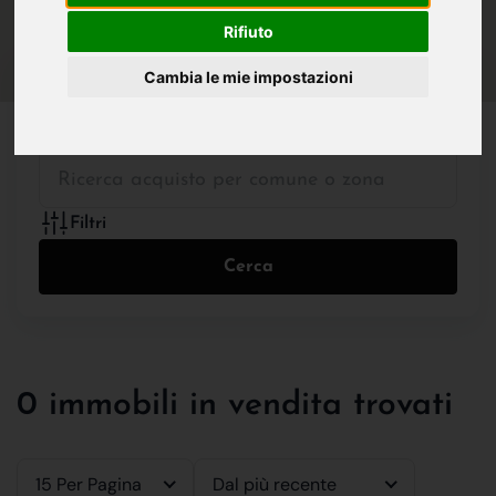
IN VENDITA
IN AFFITTO
Rifiuto
Cambia le mie impostazioni
Tutte le Tipologie
Filtri
Cerca
0 immobili in vendita trovati
15 Per Pagina
Dal più recente