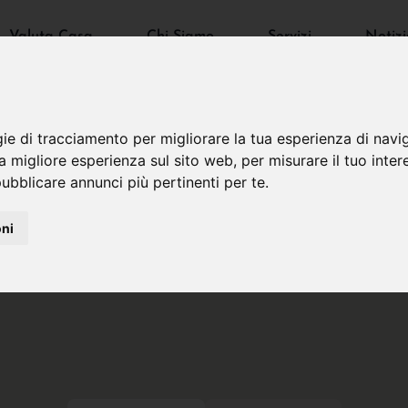
Valuta Casa
Chi Siamo
Servizi
Notizi
gie di tracciamento per migliorare la tua esperienza di navi
na migliore esperienza sul sito web
,
per misurare il tuo inter
ubblicare annunci più pertinenti per te
.
oni