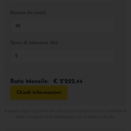
Durata (in anni):
Tasso di Interesse (%):
Rata Mensile:
€ 2'222,44
Chiedi Informazioni
Il valore sopra riportato ha solo scopo indicativo ed è variabile in
base al singolo Ente finanziatore ed al tasso indicato.