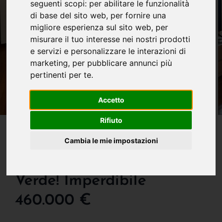
seguenti scopi:
per abilitare le funzionalità
di base del sito web
,
per fornire una
migliore esperienza sul sito web
,
per
misurare il tuo interesse nei nostri prodotti
e servizi e personalizzare le interazioni di
marketing
,
per pubblicare annunci più
pertinenti per te
.
Accetto
Rifiuto
IN VENDITA
Ampio E Luminoso
Cambia le mie impostazioni
Trilocale Immerso Nel
Verde! Imperdibile
460.000 €