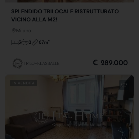
SPLENDIDO TRILOCALE RISTRUTTURATO
VICINO ALLA M2!
Milano
67m
2
3
2
€ 289.000
TRILO-F.LASSALLE
IN VENDITA