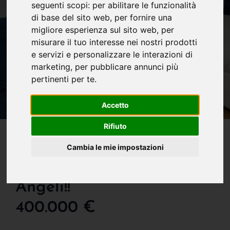
seguenti scopi:
per abilitare le funzionalità
di base del sito web
,
per fornire una
migliore esperienza sul sito web
,
per
misurare il tuo interesse nei nostri prodotti
e servizi e personalizzare le interazioni di
marketing
,
per pubblicare annunci più
pertinenti per te
.
Accetto
IN VENDITA
Rifiuto
Stupendo Monolocale Da
Cambia le mie impostazioni
Investimento In De
Angeli!!
400.000 €